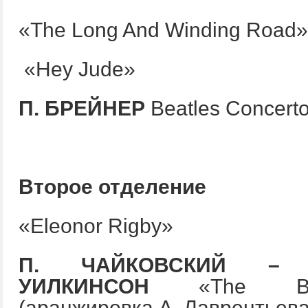
«The Long And Winding Road»
«Hey Jude»
П
.
БРЕЙНЕР
Beatles Concert
Второе
отделение
«Eleonor Rigby»
П
.
ЧАЙКОВСКИЙ
– B
УИЛКИНСОН
«The Beatl
(аранжировка А. Лаврентьева